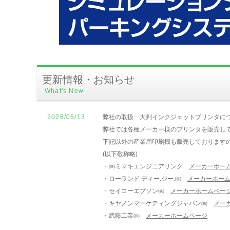
更新情報・お知らせ
What's New
2026/05/13
弊社の取扱 大判インクジェットプリンタに
弊社では各種メーカー様のプリンタを販売し
下記以外の産業用印刷機も販売しております
(以下敬称略)
・㈱ミマキエンジニアリング
メーカーホー
・ローランド ディー.ジー.㈱
メーカーホー
・セイコーエプソン㈱
メーカーホームペー
・キヤノンマーケティングジャパン㈱
メー
・武藤工業㈱
メーカーホームページ