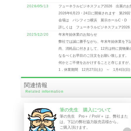
2026/05/13
フューネラルビジネスフェア2026 出展のお
2026年6月23・24日に開催されます 第2
会場は パシフィコ横浜 展示ホールC・D ブ
詳しくは フューネラルビジネスフェア202
2025/12/20
年末年始休業のお知らせ
弊社では誠に勝手ながら、年末年始休業を下
尚、消耗品に付きまして、12月は特に貨物
なるべくお早目のご注文をお願い致します。
何かとご不便をおかけすることと存じますが
1．休業期間 12月27日(土) ～ 1月4日(日)
2．消耗品ご注文受付 最終受付日 12月22
関連情報
2024/12/15
国際ホテル・レストランショー出展のお知ら
2025年2月4～7日に開催されます 第51
Related information
会場は 東京ビッグサイト「東展示棟6ホール」
ご来場の際は完全事前登録制になりますので
筆の先生 購入について
詳しくはホテル・レストランショーホーム
筆の先生 Pro＋ / ProV＋ は、弊社また
2024/12/10
年末年始休業のお知らせ
は、下記の弊社協力販売店様から、
弊社では誠に勝手ながら、年末年始休業を下
ご購入頂けます。