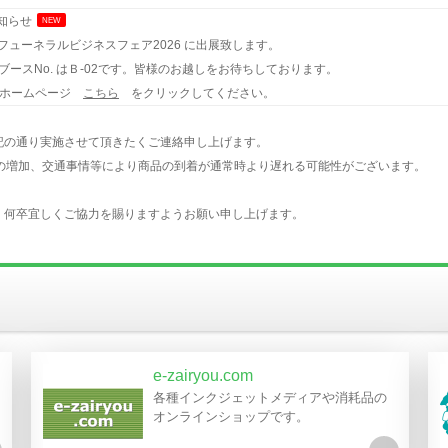
知らせ
NEW
9回フューネラルビジネスフェア2026 に出展致します。
ースNo. はＢ-02です。皆様のお越しをお待ちしております。
6 ホームページ
こちら
をクリックしてください。
記の通り実施させて頂きたくご連絡申し上げます。
量の増加、交通事情等により商品の到着が通常時より遅れる可能性がございます。
、何卒宜しくご協力を賜りますようお願い申し上げます。
日(月) 緊急の場合はご相談下さい
せ
回 国際ホテル・レストランショー に出展致します。
ブースNo.U15です。
、必ず事前にご登録をお願いいたします。
e-zairyou.com
ページ
こちら
をクリックしてください。
各種インクジェットメディアや消耗品の
オンラインショップです。
記の通り実施させて頂きたくご連絡申し上げます。